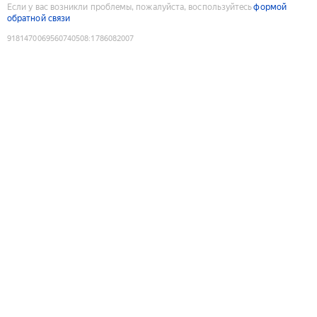
Если у вас возникли проблемы, пожалуйста, воспользуйтесь
формой
обратной связи
9181470069560740508
:
1786082007