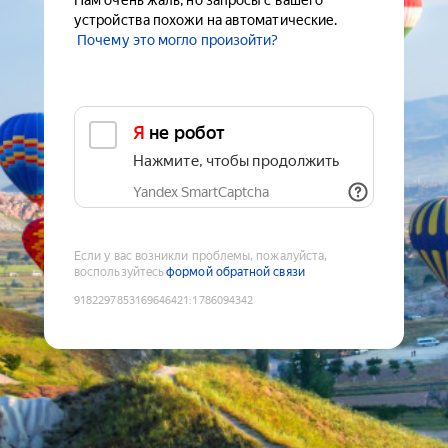
Нам очень жаль, но запросы с вашего
устройства похожи на автоматические.
Почему это могло произойти?
Я не робот
Нажмите, чтобы продолжить
Yandex SmartCaptcha
Если у вас возникли проблемы, пожалуйста,
воспользуйтесь
формой обратной связи
9182297853169646421
:
1786094342