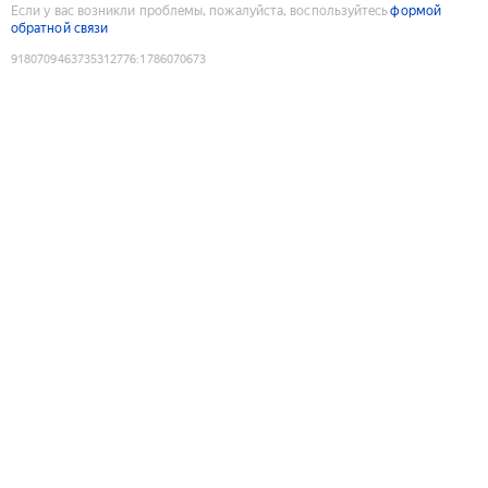
Если у вас возникли проблемы, пожалуйста, воспользуйтесь
формой
обратной связи
9180709463735312776
:
1786070673