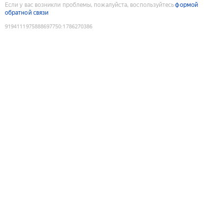
Если у вас возникли проблемы, пожалуйста, воспользуйтесь
формой
обратной связи
9194111975888697750
:
1786270386