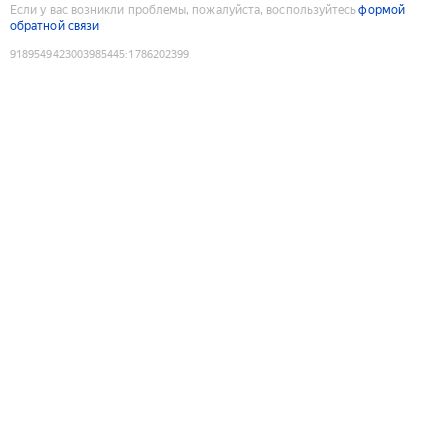
Если у вас возникли проблемы, пожалуйста, воспользуйтесь
формой
обратной связи
9189549423003985445
:
1786202399