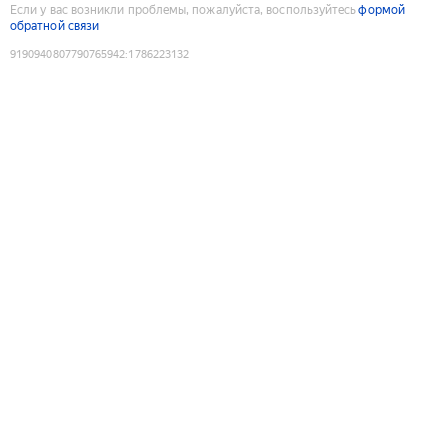
Если у вас возникли проблемы, пожалуйста, воспользуйтесь
формой
обратной связи
9190940807790765942
:
1786223132