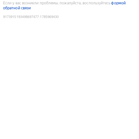
Если у вас возникли проблемы, пожалуйста, воспользуйтесь
формой
обратной связи
9173915193498697477
:
1785969430