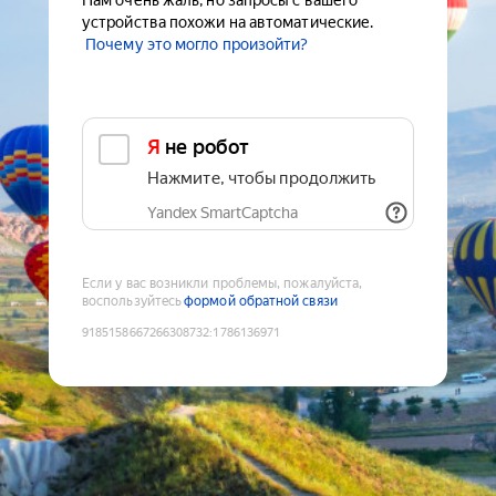
Нам очень жаль, но запросы с вашего
устройства похожи на автоматические.
Почему это могло произойти?
Я не робот
Нажмите, чтобы продолжить
Yandex SmartCaptcha
Если у вас возникли проблемы, пожалуйста,
воспользуйтесь
формой обратной связи
9185158667266308732
:
1786136971