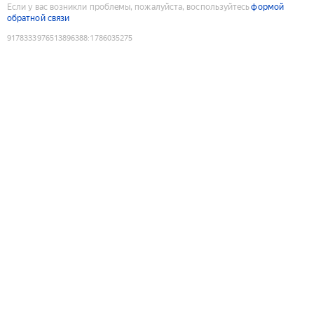
Если у вас возникли проблемы, пожалуйста, воспользуйтесь
формой
обратной связи
9178333976513896388
:
1786035275