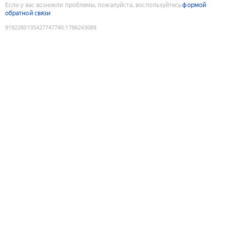
Если у вас возникли проблемы, пожалуйста, воспользуйтесь
формой
обратной связи
9192280135427747740
:
1786243089