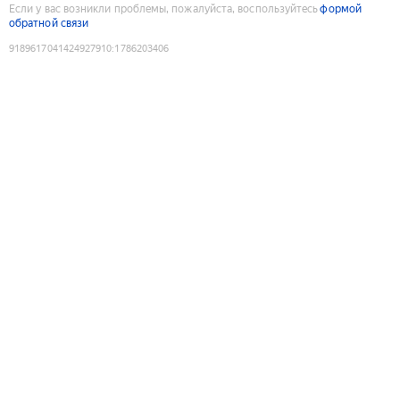
Если у вас возникли проблемы, пожалуйста, воспользуйтесь
формой
обратной связи
9189617041424927910
:
1786203406