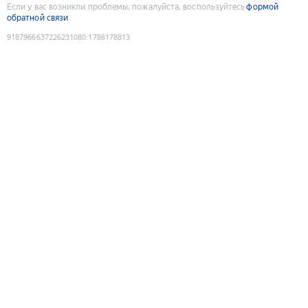
Если у вас возникли проблемы, пожалуйста, воспользуйтесь
формой
обратной связи
9187966637226231080
:
1786178813