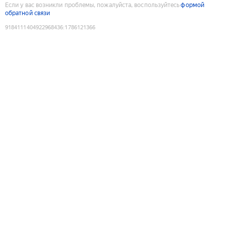
Если у вас возникли проблемы, пожалуйста, воспользуйтесь
формой
обратной связи
9184111404922968436
:
1786121366