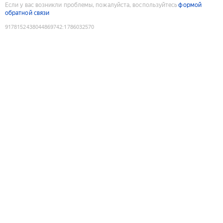
Если у вас возникли проблемы, пожалуйста, воспользуйтесь
формой
обратной связи
9178152438044869742
:
1786032570