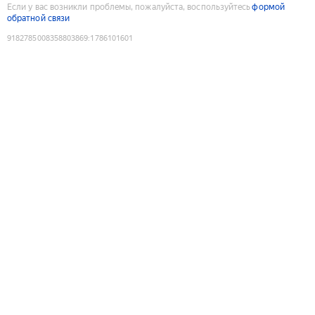
Если у вас возникли проблемы, пожалуйста, воспользуйтесь
формой
обратной связи
9182785008358803869
:
1786101601