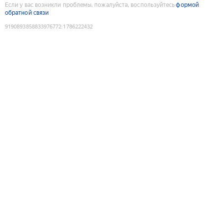
Если у вас возникли проблемы, пожалуйста, воспользуйтесь
формой
обратной связи
9190893858833976772
:
1786222432