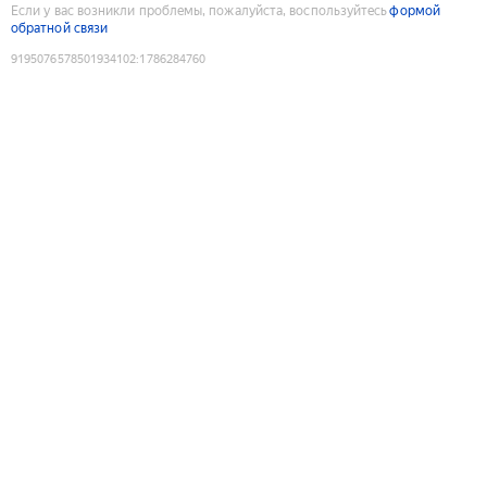
Если у вас возникли проблемы, пожалуйста, воспользуйтесь
формой
обратной связи
9195076578501934102
:
1786284760