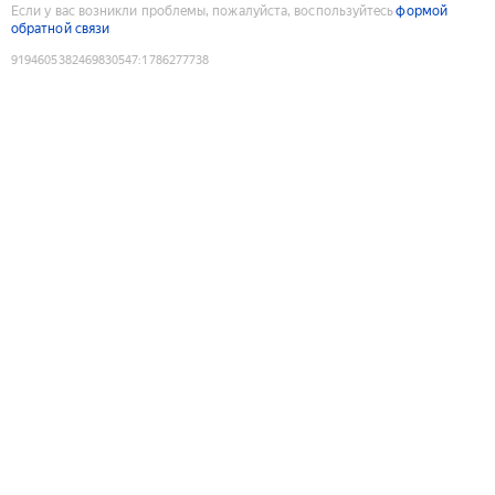
Если у вас возникли проблемы, пожалуйста, воспользуйтесь
формой
обратной связи
9194605382469830547
:
1786277738