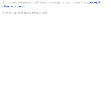
Если у вас возникли проблемы, пожалуйста, воспользуйтесь
формой
обратной связи
9182951024883859062
:
1786104075