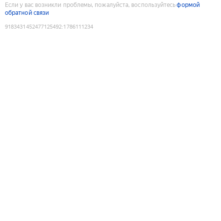
Если у вас возникли проблемы, пожалуйста, воспользуйтесь
формой
обратной связи
9183431452477125492
:
1786111234