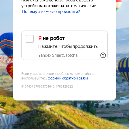
Нам очень жаль, но запросы с вашего
устройства похожи на автоматические.
Почему это могло произойти?
Я не робот
Нажмите, чтобы продолжить
Yandex SmartCaptcha
Если у вас возникли проблемы, пожалуйста,
воспользуйтесь
формой обратной связи
9184437270869731640
:
1786126222