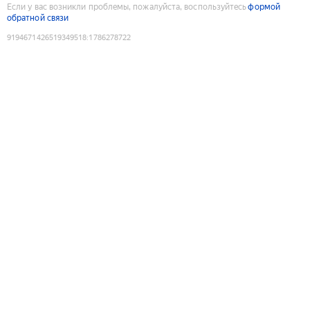
Если у вас возникли проблемы, пожалуйста, воспользуйтесь
формой
обратной связи
9194671426519349518
:
1786278722