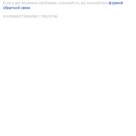
Если у вас возникли проблемы, пожалуйста, воспользуйтесь
формой
обратной связи
9192998655739692962
:
1786253796