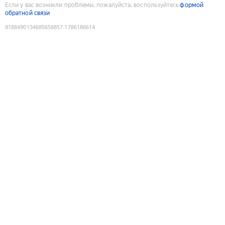
Если у вас возникли проблемы, пожалуйста, воспользуйтесь
формой
обратной связи
9188490134685658857
:
1786186614