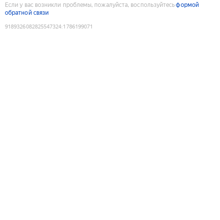
Если у вас возникли проблемы, пожалуйста, воспользуйтесь
формой
обратной связи
9189326082825547324
:
1786199071