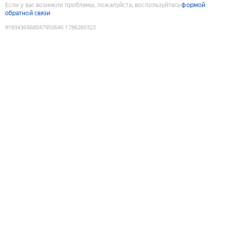
Если у вас возникли проблемы, пожалуйста, воспользуйтесь
формой
обратной связи
9193436668047950646
:
1786260323