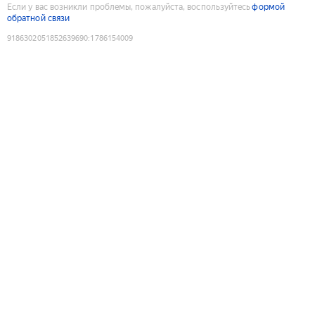
Если у вас возникли проблемы, пожалуйста, воспользуйтесь
формой
обратной связи
9186302051852639690
:
1786154009