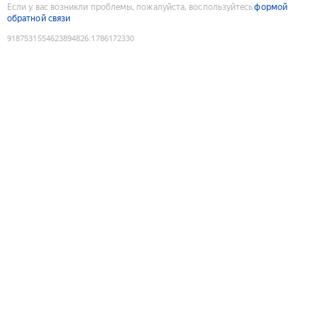
Если у вас возникли проблемы, пожалуйста, воспользуйтесь
формой
обратной связи
9187531554623894826
:
1786172330