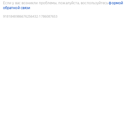
Если у вас возникли проблемы, пожалуйста, воспользуйтесь
формой
обратной связи
9181848986676256432
:
1786087653