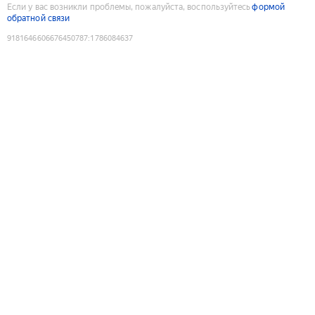
Если у вас возникли проблемы, пожалуйста, воспользуйтесь
формой
обратной связи
9181646606676450787
:
1786084637