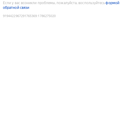
Если у вас возникли проблемы, пожалуйста, воспользуйтесь
формой
обратной связи
9194422967291765369
:
1786275020