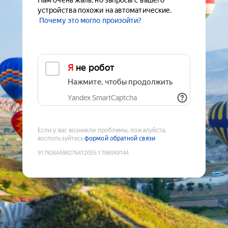
Нам очень жаль, но запросы с вашего
устройства похожи на автоматические.
Почему это могло произойти?
Я не робот
Нажмите, чтобы продолжить
Yandex SmartCaptcha
Если у вас возникли проблемы, пожалуйста,
воспользуйтесь
формой обратной связи
9179264698276412055
:
1786049144