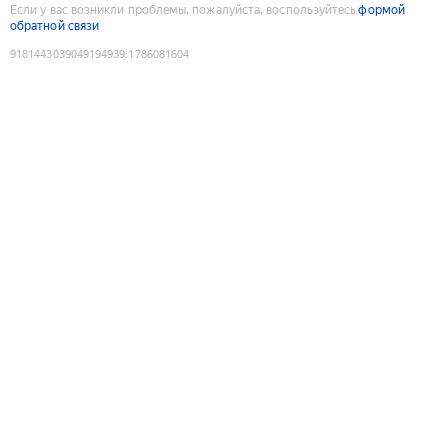
Если у вас возникли проблемы, пожалуйста, воспользуйтесь
формой
обратной связи
9181443039049194939
:
1786081604