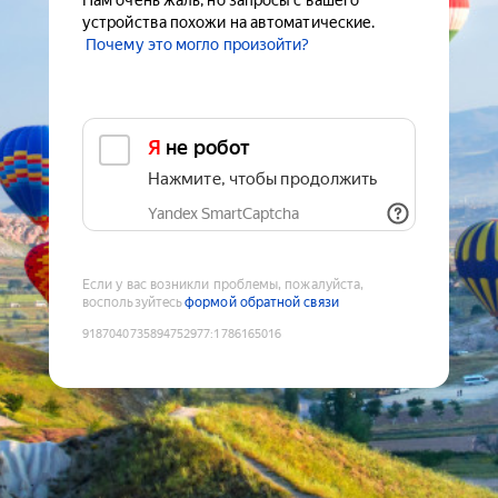
Нам очень жаль, но запросы с вашего
устройства похожи на автоматические.
Почему это могло произойти?
Я не робот
Нажмите, чтобы продолжить
Yandex SmartCaptcha
Если у вас возникли проблемы, пожалуйста,
воспользуйтесь
формой обратной связи
9187040735894752977
:
1786165016