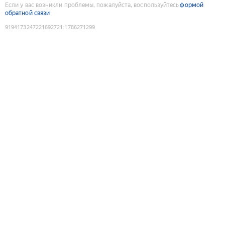
Если у вас возникли проблемы, пожалуйста, воспользуйтесь
формой
обратной связи
9194173247221692721
:
1786271299