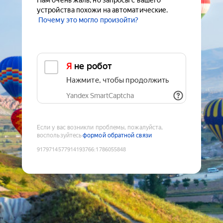
Нам очень жаль, но запросы с вашего
устройства похожи на автоматические.
Почему это могло произойти?
Я не робот
Нажмите, чтобы продолжить
Yandex SmartCaptcha
Если у вас возникли проблемы, пожалуйста,
воспользуйтесь
формой обратной связи
9179714577914193766
:
1786055848