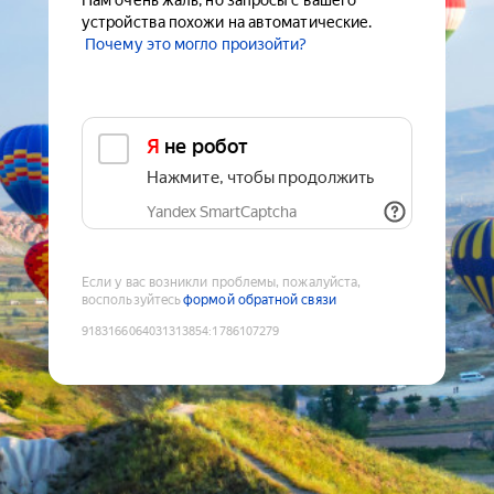
Нам очень жаль, но запросы с вашего
устройства похожи на автоматические.
Почему это могло произойти?
Я не робот
Нажмите, чтобы продолжить
Yandex SmartCaptcha
Если у вас возникли проблемы, пожалуйста,
воспользуйтесь
формой обратной связи
9183166064031313854
:
1786107279