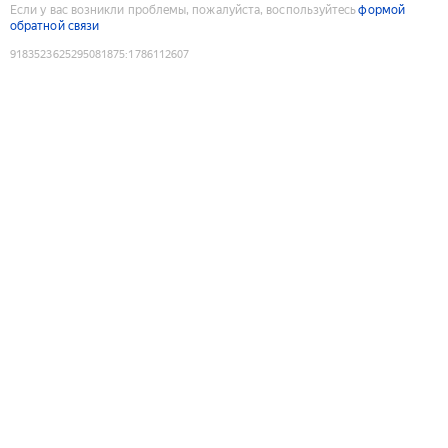
Если у вас возникли проблемы, пожалуйста, воспользуйтесь
формой
обратной связи
9183523625295081875
:
1786112607