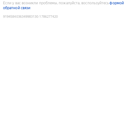
Если у вас возникли проблемы, пожалуйста, воспользуйтесь
формой
обратной связи
9194584036349983130
:
1786277420