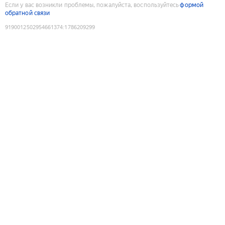
Если у вас возникли проблемы, пожалуйста, воспользуйтесь
формой
обратной связи
9190012502954661374
:
1786209299