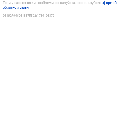
Если у вас возникли проблемы, пожалуйста, воспользуйтесь
формой
обратной связи
9189279662618875502
:
1786198379