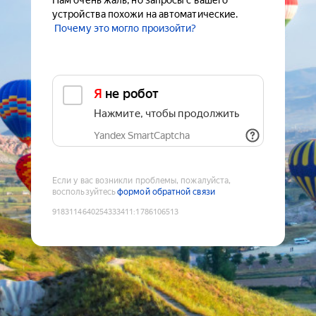
Нам очень жаль, но запросы с вашего
устройства похожи на автоматические.
Почему это могло произойти?
Я не робот
Нажмите, чтобы продолжить
Yandex SmartCaptcha
Если у вас возникли проблемы, пожалуйста,
воспользуйтесь
формой обратной связи
9183114640254333411
:
1786106513