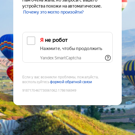
Нам очень жаль, но запросы с вашего
устройства похожи на автоматические.
Почему это могло произойти?
Я не робот
Нажмите, чтобы продолжить
Yandex SmartCaptcha
Если у вас возникли проблемы, пожалуйста,
воспользуйтесь
формой обратной связи
9187170467730061062
:
1786166949