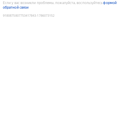
Если у вас возникли проблемы, пожалуйста, воспользуйтесь
формой
обратной связи
9180875807753417843
:
1786073152