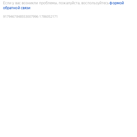
Если у вас возникли проблемы, пожалуйста, воспользуйтесь
формой
обратной связи
9179467848553007996
:
1786052171