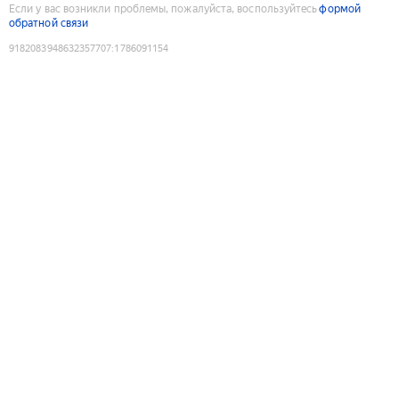
Если у вас возникли проблемы, пожалуйста, воспользуйтесь
формой
обратной связи
9182083948632357707
:
1786091154