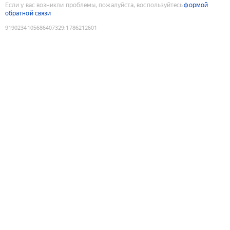
Если у вас возникли проблемы, пожалуйста, воспользуйтесь
формой
обратной связи
9190234105686407329
:
1786212601