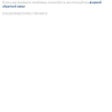
Если у вас возникли проблемы, пожалуйста, воспользуйтесь
формой
обратной связи
9187285969267513492
:
1786168670