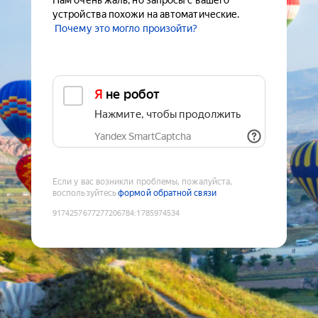
Нам очень жаль, но запросы с вашего
устройства похожи на автоматические.
Почему это могло произойти?
Я не робот
Нажмите, чтобы продолжить
Yandex SmartCaptcha
Если у вас возникли проблемы, пожалуйста,
воспользуйтесь
формой обратной связи
9174257677277206784
:
1785974534