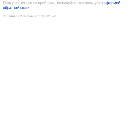
Если у вас возникли проблемы, пожалуйста, воспользуйтесь
формой
обратной связи
9181444123597364786
:
1786081620